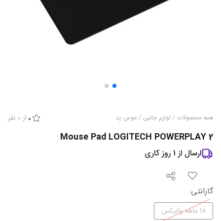
از
0
نفر
همه محصولات
/
لوازم جانبی
/
موس پد
0
Mouse Pad LOGITECH POWERPLAY 2
ارسال از
1
روز کاری
گارانتی
:
18 ماهه وانیکس