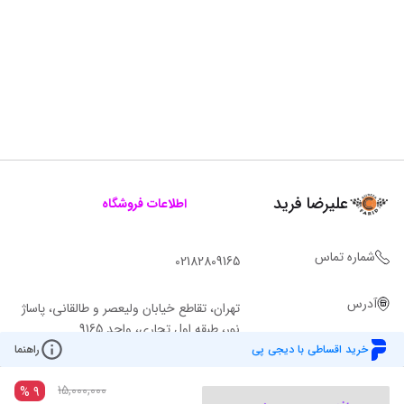
علیرضا فرید
اطلاعات فروشگاه
شماره تماس
02182809165
آدرس
تهران، تقاطع خیابان ولیعصر و طالقانی، پاساژ
نور، طبقه اول تجاری، واحد 9165
خرید اقساطی با دیجی پی
راهنما
15,000,000
%
9