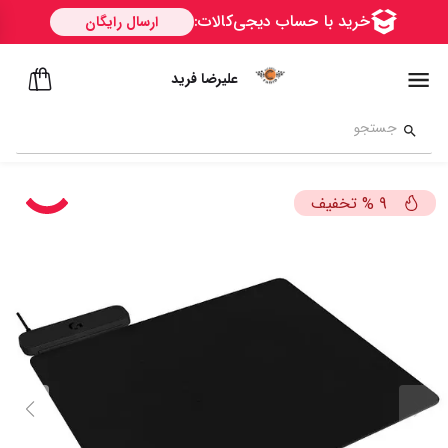
علیرضا فرید
تخفیف
%
9