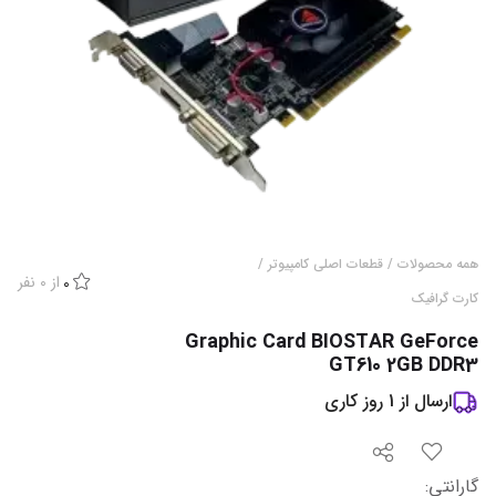
همه محصولات
/
قطعات اصلی کامپیوتر
/
از
0
نفر
0
کارت گرافیک
Graphic Card BIOSTAR GeForce
GT610 2GB DDR3
ارسال از
1
روز کاری
گارانتی
: