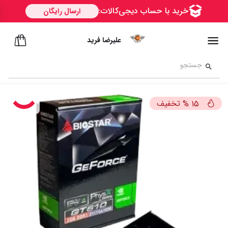
علیرضا فرید
تخفیف
%
15