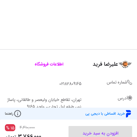
علیرضا فرید
اطلاعات فروشگاه
شماره تماس
02182809165
آدرس
تهران، تقاطع خیابان ولیعصر و طالقانی، پاساژ
نور، طبقه اول تجاری، واحد 9165
خرید اقساطی با دیجی پی
راهنما
4,410,000
%
15
افزودن به سبد خرید
3,766,000
تومان