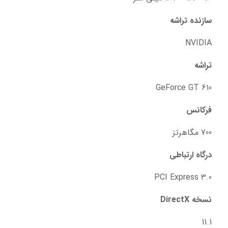
سازنده تراشه
NVIDIA
تراشه
GeForce GT 610
فرکانس
700 مگاهرتز
درگاه ارتباطی
PCI Express 3.0
نسخه DirectX
11.1