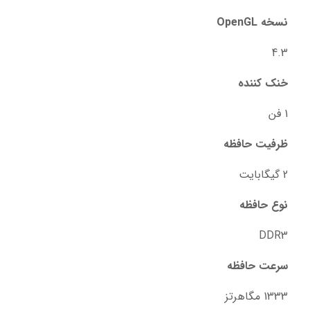
نسخه OpenGL
4.3
خنک‌ کننده
1 فن
ظرفیت حافظه
2 گیگابایت
نوع حافظه
DDR3
سرعت حافظه
1333 مگاهرتز