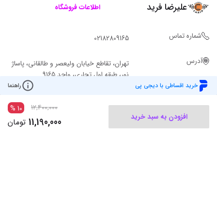
علیرضا فرید
اطلاعات فروشگاه
شماره تماس
02182809165
آدرس
تهران، تقاطع خیابان ولیعصر و طالقانی، پاساژ
نور، طبقه اول تجاری، واحد 9165
خرید اقساطی با دیجی پی
راهنما
12,400,000
%
10
افزودن به سبد خرید
11,190,000
تومان