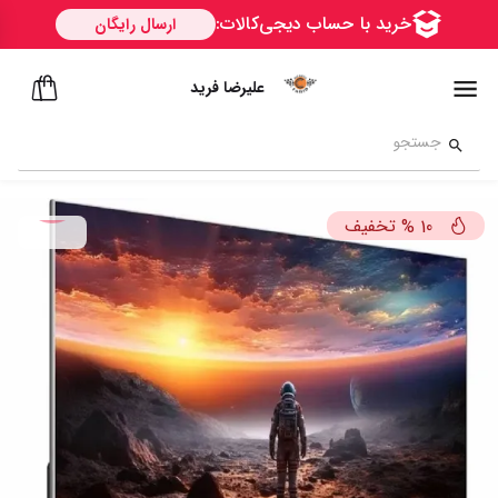
علیرضا فرید
تخفیف
%
10
ســــریع