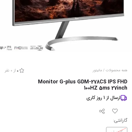
از
0
نفر
همه محصولات
/
مانیتور
0
Monitor G-plus GDM-278CS IPS FHD
100HZ 5ms 27inch
ارسال از
1
روز کاری
گارانتی‌
: