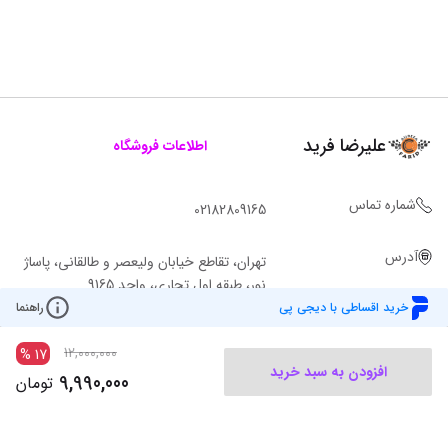
علیرضا فرید
اطلاعات فروشگاه
شماره تماس
02182809165
آدرس
تهران، تقاطع خیابان ولیعصر و طالقانی، پاساژ
نور، طبقه اول تجاری، واحد 9165
خرید اقساطی با دیجی پی
راهنما
12,000,000
%
17
افزودن به سبد خرید
9,990,000
تومان