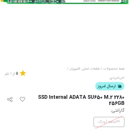
همه محصولات
/
قطعات اصلی کامپیوتر
/
5
از
1
نفر
اس‌اس‌دی
ارسال امروز
SSD Internal ADATA SU650 M.2 2280
256GB
گارانتی
:
36ماهه آونگ