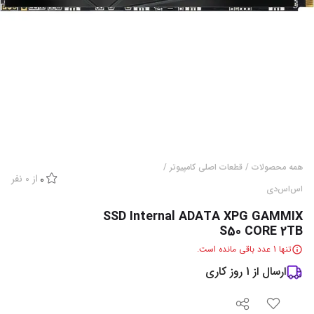
همه محصولات
/
قطعات اصلی کامپیوتر
/
از
0
نفر
0
اس‌اس‌دی
SSD Internal ADATA XPG GAMMIX
S50 CORE 2TB
تنها
1
عدد باقی مانده است.
ارسال از
1
روز کاری