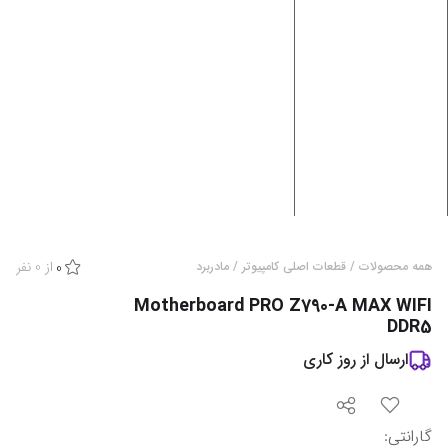
از
0
نفر
همه محصولات
/
قطعات اصلی کامپیوتر
/
مادربرد
0
Motherboard PRO Z790-A MAX WIFI
DDR5
ارسال از
روز کاری
گارانتی
: