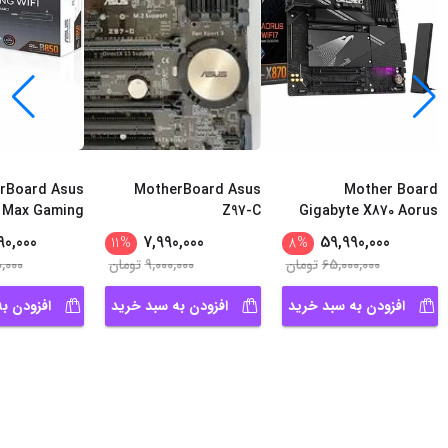
rBoard Asus
MotherBoard Asus
Mother Board
 Max Gaming
Z97-C
Gigabyte X870 Aorus
Wifi
Elite WIFI7
90,000
7,990,000
59,990,000
11
%
8
%
65,000,000
تومان
9,000,000
تومان
0,000
افزودن به سبد خرید
افزودن به سبد خرید
افزودن ب