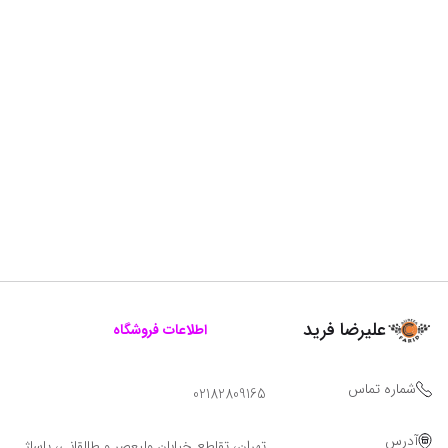
علیرضا فرید
اطلاعات فروشگاه
شماره تماس
02182809165
آدرس
تهران، تقاطع خیابان ولیعصر و طالقانی، پاساژ