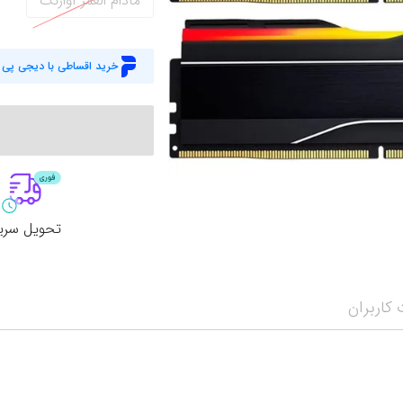
مادام العمر آواژنگ
وبکم
کار
اکسسوری
منب
خرید اقساطی با دیجی پی
کول پد
رم
پاوربانک
سی‌
کابل‌ها
ماد
تحویل سری
کاربران