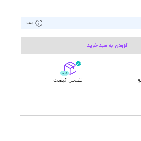
ت گرافیک
موس
ع تغذیه (پاور)
راهنما
نمایش همه محصولات
افزودن به سبد خرید
پی‌یو
ربرد
ع
تضمین کیفیت