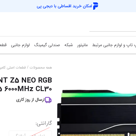
امکان خرید اقساطی با
دیجی پی
 تاپ و لوازم جانبی مرتبط
مانیتور
شبکه
صندلی گیمینگ
لوازم جانبی
قطعا
کارت شبکه
دسته بازی (گیم
اس‌
/
همه محصولات
قطعات اصلی کامپی
ENT Z5 NEO RGB
Access Point
کیبورد و موس (
هار
5 6000MHz CL30
مودم / روتر
فن کیس
هار
ارسال از
روز کاری
سوییچ شبکه
کوله پشتی
کی
خمیر سیلیکون
خنک
نمایش همه محصولات
گارانتی
:
میز گیمینگ
اس