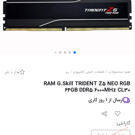
از
0
نفر
همه محصولات
/
قطعات اصلی کامپیوتر
/
رم
0
RAM G.Skill TRIDENT Z5 NEO RGB
64GB DDR5 6000MHz CL30
ارسال از
1
روز کاری
گارانتی
: