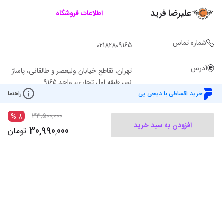
علیرضا فرید
اطلاعات فروشگاه
شماره تماس
02182809165
آدرس
تهران، تقاطع خیابان ولیعصر و طالقانی، پاساژ
نور، طبقه اول تجاری، واحد 9165
خرید اقساطی با دیجی پی
راهنما
33,500,000
%
8
افزودن به سبد خرید
30,990,000
تومان