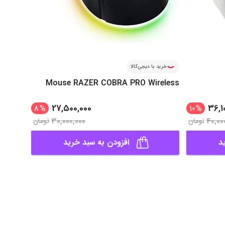
خرید با دیجی‌کالا
خرید ب
V3 Pro
Mouse RAZER COBRA PRO Wireless
White
27,500,000
36,1
8
%
10
%
30,000,000
40,00
تومان
تومان
د
افزودن به سبد خرید