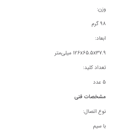
وزن:
98 گرم
ابعاد:
126x65.5x37.9 میلی‌متر
تعداد کلید:
5 عدد
مشخصات فنی
نوع اتصال:
با سیم