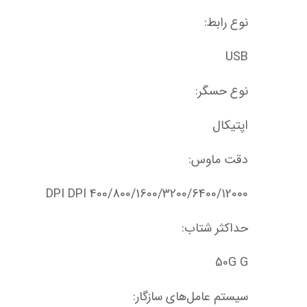
نوع رابط:
USB
نوع حسگر:
اپتیکال
دقت ماوس:
400/800/1600/3200/6400/12000 DPI DPI
حداکثر شتاب:
50G G
سیستم‌ عامل‌های سازگار: