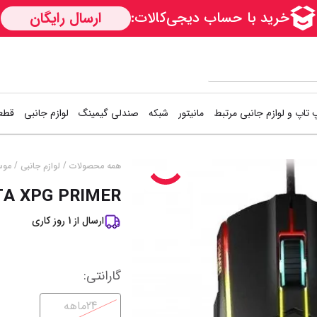
 تاپ و لوازم جانبی مرتبط
مانیتور
شبکه
صندلی گیمینگ
لوازم جانبی
قطعا
کارت شبکه
دسته بازی (گیم
اس
/
/
همه محصولات
لوازم جانبی
مو
A XPG PRIMER
ســــریع
Access Point
کیبورد و موس (
هار
ارسال از
1
روز کاری
مودم / روتر
فن کیس
هار
سوییچ شبکه
کوله پشتی
کی
گارانتی
:
خمیر سیلیکون
خن
نمایش همه محصولات
24ماهه