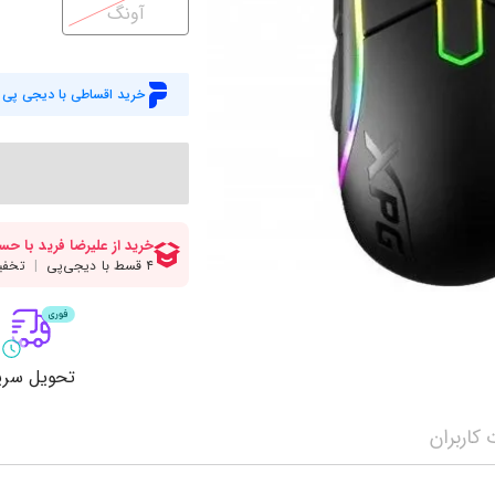
میز گیمینگ
اس
آونگ
وبکم
کا
اکسسوری
منب
خرید اقساطی با دیجی پی
کول پد
رم
پاوربانک
سی‌
کابل‌ها
ماد
تحویل سری
کاربران