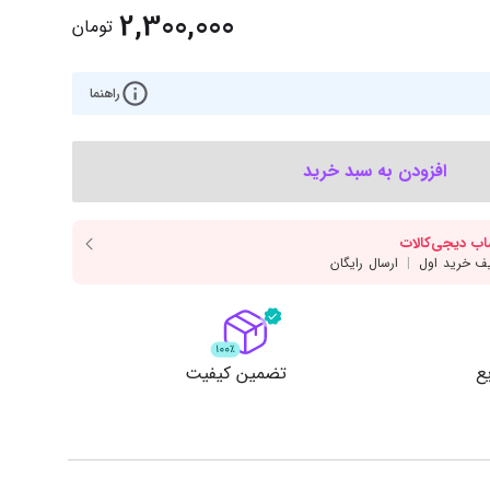
‌اس‌دی
کیبورد
2,300,000
تومان
رت گرافیک
موس
ع تغذیه (پاور)
راهنما
نمایش همه محصولات
افزودن به سبد خرید
پی‌یو
ربرد
ع
تضمین کیفیت