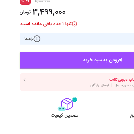
‌اس‌دی
کیبورد
5,000,000
%
31
3,499,000
تومان
رت گرافیک
موس
تنها
1
عدد باقی مانده است.
ع تغذیه (پاور)
نمایش همه محصولات
راهنما
پی‌یو
افزودن به سبد خرید
ربرد
ع
تضمین کیفیت