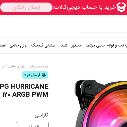
 تاپ و لوازم جانبی مرتبط
مانیتور
شبکه
صندلی گیمینگ
لوازم جانبی
قطعا
کارت شبکه
دسته بازی (گیم
اس
/
/
همه محصولات
لوازم جانبی
فن 
ســــریع
ارسال فردا
Access Point
کیبورد و موس (
هار
XPG HURRICANE
مودم / روتر
فن کیس
هار
120 ARGB PWM
سوییچ شبکه
کوله پشتی
کی
گارانتی
:
خمیر سیلیکون
خن
نمایش همه محصولات