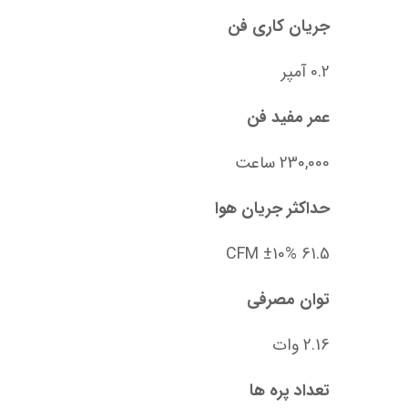
جریان کاری فن
0.2 آمپر
عمر مفید فن
230,000 ساعت
حداکثر جریان هوا
61.5 CFM ±10%
توان مصرفی
2.16 وات
تعداد پره‌ ها