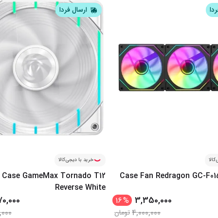
ردا
ارسال فردا
کالا
خرید با دیجی‌کالا
 Case GameMax Tornado T12
Case Fan Redragon GC-F0
Reverse White
70,000
3,350,000
16
%
,000
4,000,000
تومان