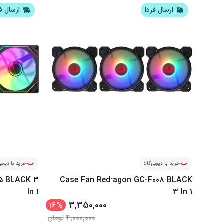
ارسال فردا
ارسال ف
خرید با دیجی‌کالا
خرید با دیجی‌
15 BLACK 3
Case Fan Redragon GC-F008 BLACK
In 1
3 In 1
3,350,000
16
%
4,000,000
تومان