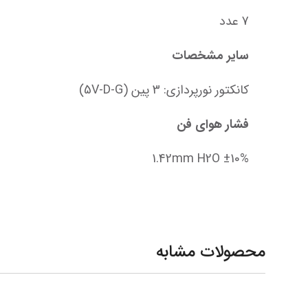
7 عدد
سایر مشخصات
کانکتور نورپردازی: 3 پین (5V-D-G)
فشار هوای فن
1.42mm H2O ±10%
محصولات مشابه