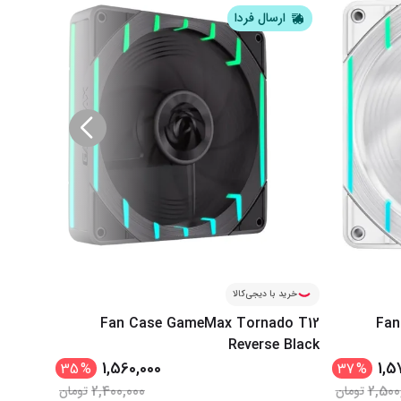
ارسال فردا
ار
خرید با دیجی‌کالا
خرید ب
do T12
Fan Case GameMax Tornado T12
Fan
Black
Reverse Black
1,560,000
1,5
35
%
37
%
2,400,000
2,500
تومان
تومان