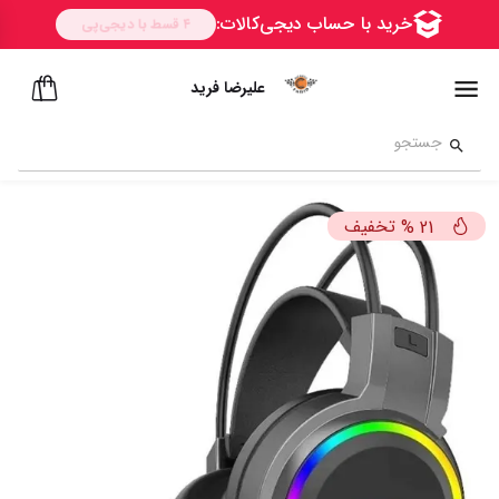
علیرضا فرید
تخفیف
%
21
ســــریع