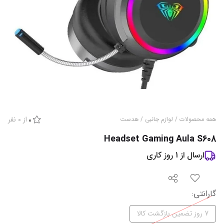
از
0
نفر
همه محصولات
/
لوازم جانبی
/
هدست
0
Headset Gaming Aula S608
ارسال از
1
روز کاری
گارانتی‌
:
7 روز تضمین بازگشت کالا