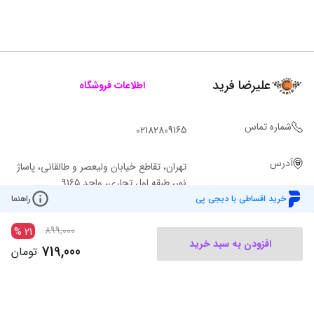
علیرضا فرید
اطلاعات فروشگاه
شماره تماس
02182809165
آدرس
تهران، تقاطع خیابان ولیعصر و طالقانی، پاساژ
نور، طبقه اول تجاری، واحد 9165
خرید اقساطی با دیجی پی
راهنما
899,000
%
21
افزودن به سبد خرید
719,000
تومان