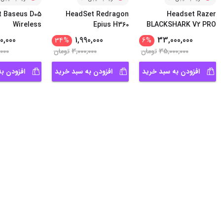
 Baseus D05
HeadSet Redragon
Headset Razer
Wireless
Epius H360
BLACKSHARK V2 PRO
...
WHITE
0,000
1,990,000
33,000,000
34
%
6
%
35,000,000
تومان
3,000,000
تومان
,000
افزودن به سبد خرید
افزودن به سبد خرید
افزودن ب