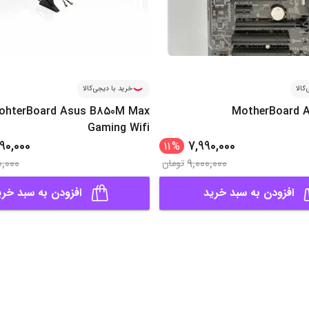
کالا
خرید با دیجی‌کالا
ohterBoard Asus B850M Max
MotherBoard A
Gaming Wifi
90,000
7,990,000
11
%
0,000
9,000,000
تومان
افزودن به سبد خرید
افزودن به سبد خری