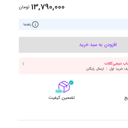
‌اس‌دی
کیبورد
13,790,000
تومان
رت گرافیک
موس
ع تغذیه (پاور)
راهنما
نمایش همه محصولات
افزودن به سبد خرید
پی‌یو
ربرد
ع
تضمین کیفیت