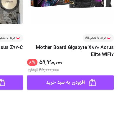
خرید با دیجی‌کالا
خرید با دیجی‌
sus Z97-C
Mother Board Gigabyte X870 Aorus
Elite WIFI7
59,990,000
8
%
65,000,000
تومان
افزودن به سبد خرید