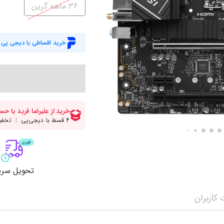
میز گیمینگ
اس
36 ماهه گرین
وبکم
کا
اکسسوری
منب
خرید اقساطی با دیجی پی
کول پد
رم
پاوربانک
سی‌
کابل‌ها
ماد
تحویل سری
کاربران