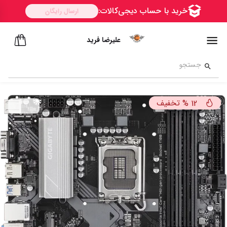
علیرضا فرید
تخفیف
%
12
ســــریع