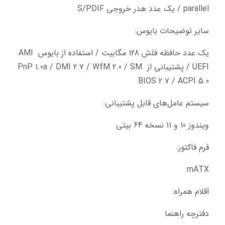
parallel / یک عدد هدر خروجی S/PDIF
سایر توضیحات بایوس:
یک عدد حافظه فلش 128 مگابیت / استفاده از بایوس AMI 
UEFI / پشتیبانی از PnP 1.0a / DMI 2.7 / WfM 2.0 / SM 
BIOS 2.7 / ACPI 5.0
سیستم عامل‌های قابل پشتیبانی:
ویندوز 10 و 11 نسخه 64 بیتی
فرم فاکتور:
mATX
اقلام همراه:
دفترچه‌ راهنما