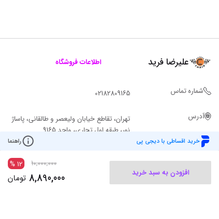
علیرضا فرید
اطلاعات فروشگاه
شماره تماس
02182809165
آدرس
تهران، تقاطع خیابان ولیعصر و طالقانی، پاساژ
نور، طبقه اول تجاری، واحد 9165
خرید اقساطی با دیجی پی
راهنما
10,000,000
%
12
افزودن به سبد خرید
8,890,000
تومان