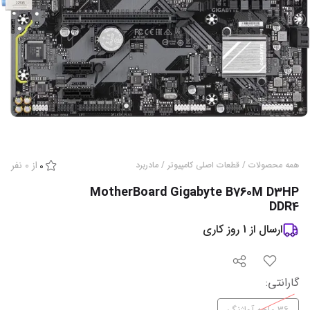
از
0
نفر
همه محصولات
/
قطعات اصلی کامپیوتر
/
مادربرد
0
MotherBoard Gigabyte B760M D3HP
DDR4
ارسال از
1
روز کاری
گارانتی‌
: