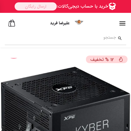
علیرضا فرید
تخفیف
%
12
ســــریع