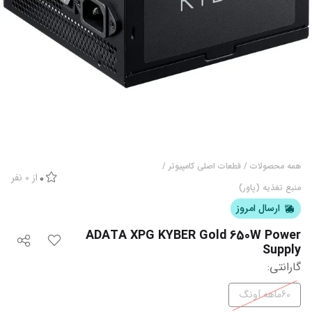
همه محصولات
/
قطعات اصلی کامپیوتر
/
از
0
نفر
0
منبع تغذیه (پاور)
ارسال امروز
ADATA XPG KYBER Gold 650W Power
Supply
گارانتی
:
60ماهه آونگ