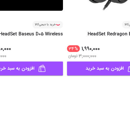
کالا
خرید با دیجی‌کالا
HeadSet Baseus D05 Wireless
HeadSet Redragon 
0,000
1,990,000
34
%
,000
3,000,000
تومان
افزودن به سبد خرید
افزودن به سبد خری