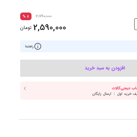
‌اس‌دی
کیبورد
رت گرافیک
موس
2,790,000
%
8
2,590,000
ع تغذیه (پاور)
نمایش همه محصولات
تومان
راهنما
پی‌یو
ربرد
افزودن به سبد خرید