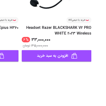
خرید با دیجی‌کالا
خرید با دیجی‌
Epius H360
Headset Razer BLACKSHARK V2 PRO
WHITE 2023 Wireless
33,000,000
6
%
35,000,000
تومان
افزودن به سبد خرید