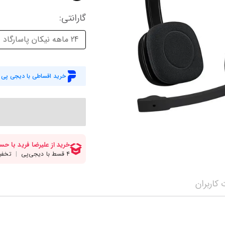
میز گیمینگ
اس
گارانتی
:
وبکم
کا
24 ماهه نیکان پاسارگاد
اکسسوری
منب
کول پد
رم
خرید اقساطی با دیجی پی
پاوربانک
سی‌
کابل‌ها
ماد
کاربران