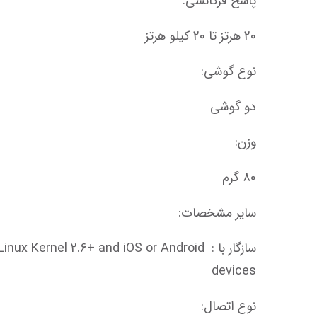
پاسخ فرکانسی:
20 هرتز تا 20 کیلو هرتز
نوع گوشی:
دو گوشی
وزن:
80 گرم
سایر مشخصات:
سازگار با : nel 2.6+ and iOS or Android
devices
نوع اتصال: