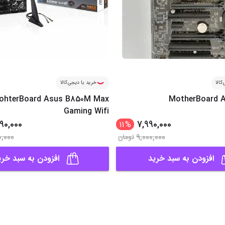
کالا
خرید با دیجی‌کالا
ohterBoard Asus B850M Max
MotherBoard A
Gaming Wifi
90,000
7,990,000
11
%
0,000
9,000,000
تومان
افزودن به سبد خرید
افزودن به سبد خری