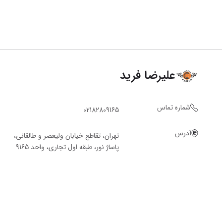
علیرضا فرید
شماره تماس
02182809165
آدرس
تهران، تقاطع خیابان ولیعصر و طالقانی،
پاساژ نور، طبقه اول تجاری، واحد 9165