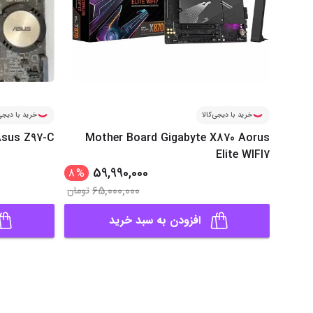
خرید با دیجی‌کالا
خرید با دیجی‌
sus Z97-C
Mother Board Gigabyte X870 Aorus
Elite WIFI7
59,990,000
8
%
65,000,000
تومان
افزودن به سبد خرید