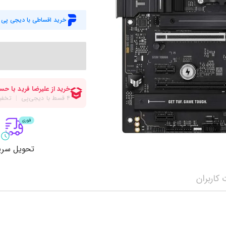
میز گیمینگ
اس
خرید اقساطی با دیجی پی
وبکم
کا
اکسسوری
منب
کول پد
رم
پاوربانک
سی‌
کابل‌ها
ماد
تحویل سری
کاربران