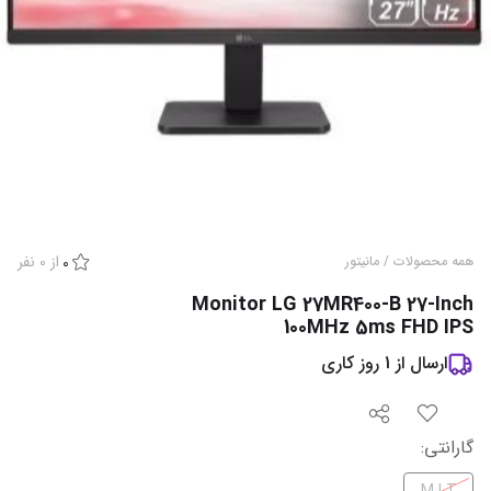
از
0
نفر
همه محصولات
/
مانیتور
0
Monitor LG 27MR400-B 27-Inch
100MHz 5ms FHD IPS
ارسال از
1
روز کاری
گارانتی‌
: