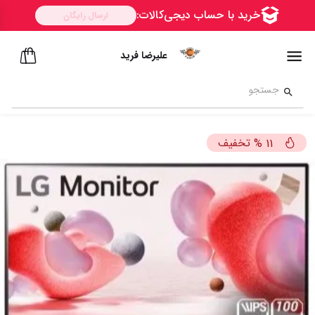
علیرضا فرید
تخفیف
%
11
ســــریع