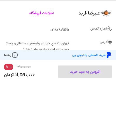
علیرضا فرید
اطلاعات فروشگاه
شماره تماس
02182809165
آدرس
تهران، تقاطع خیابان ولیعصر و طالقانی، پاساژ
نور، طبقه اول تجاری، واحد 9165
خرید اقساطی با دیجی پی
راهنما
13,000,000
%
11
افزودن به سبد خرید
11,590,000
تومان