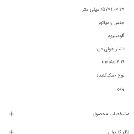
127×110×157 میلی متر
جنس رادیاتور:
آلومینیوم
فشار هوای فن:
2.19 mmAq
نوع خنک‌کننده:
بادی
مشخصات محصول
نظر کاربران