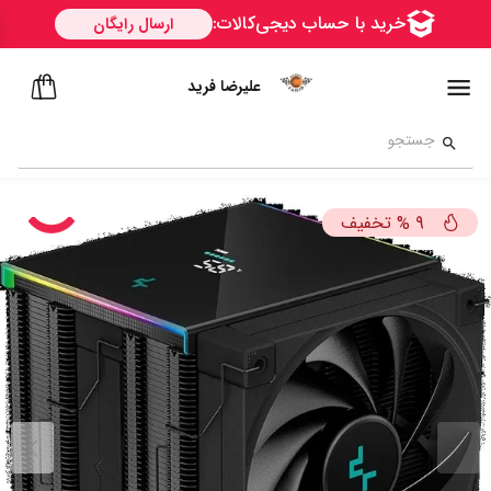
علیرضا فرید
تخفیف
%
9