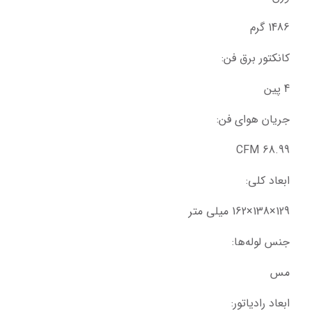
1486 گرم
کانکتور برق فن:
4 پین
جریان هوای فن:
68.99 CFM
ابعاد کلی:
129×138×162 میلی متر
جنس لوله‌ها:
مس
ابعاد رادیاتور: