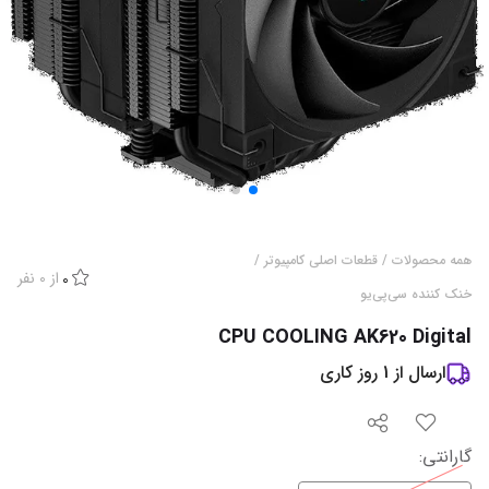
همه محصولات
/
قطعات اصلی کامپیوتر
/
از
0
نفر
0
خنک کننده سی‌پی‌یو
CPU COOLING AK620 Digital
ارسال از
1
روز کاری
گارانتی
: