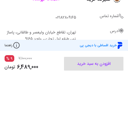
شماره تماس
02182809165
آدرس
تهران، تقاطع خیابان ولیعصر و طالقانی، پاساژ
نور، طبقه اول تجاری، واحد 9165
خرید اقساطی با دیجی پی
راهنما
7,100,000
%
9
افزودن به سبد خرید
6,489,000
تومان