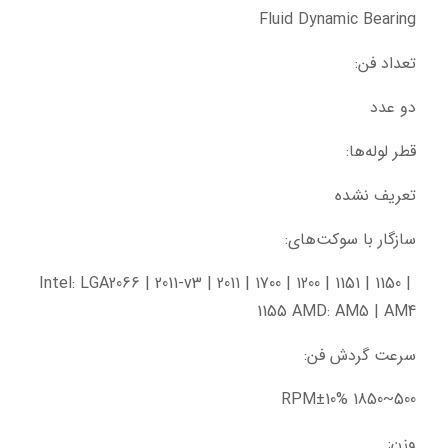
Fluid Dynamic Bearing
تعداد فن:
دو عدد
قطر لوله‌ها:
تعریف نشده
سازگار با سوکت‌های:
Intel: LGA2066 | 2011-v3 | 2011 | 1700 | 1200 | 1151 | 1150 | 
1155 AMD: AM5 | AM4
سرعت گردش فن:
500~1850 RPM±10%
وزن: