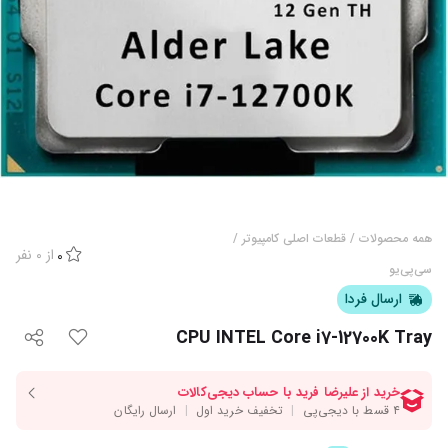
همه محصولات
/
قطعات اصلی کامپیوتر
/
از
0
نفر
0
سی‌پی‌یو
ارسال فردا
CPU INTEL Core i7-12700K Tray