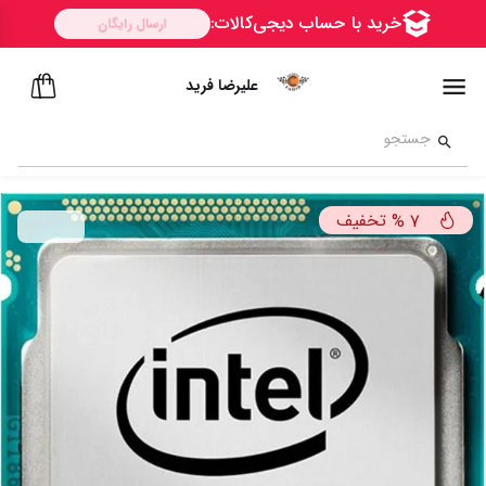
علیرضا فرید
تخفیف
%
7
امــــــن