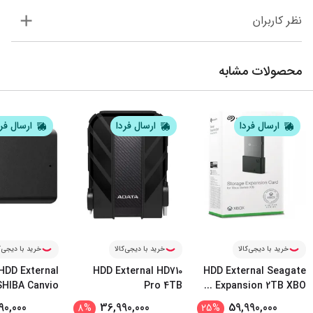
نظر کاربران
محصولات مشابه
ارسال فردا
ارسال فردا
ارسال فر
خرید با دیجی‌کالا
خرید با دیجی‌کالا
خرید با دیجی‌ک
HDD External
HDD External HD710
HDD External Seagate
HIBA Canvio
Pro 4TB
...
Expansion 2TB XBO
Basic 4TB
90,000
36,990,000
59,990,000
8
%
25
%