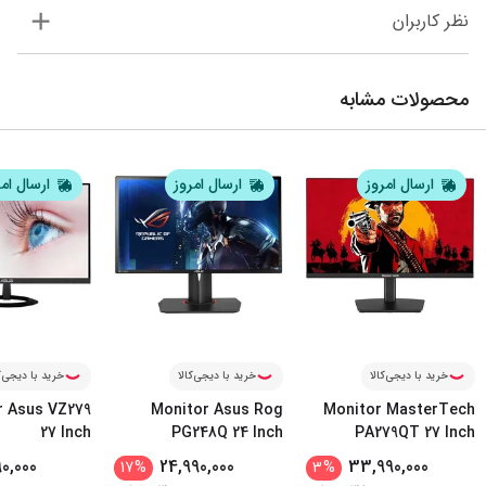
نظر کاربران
محصولات مشابه
ارسال امروز
ارسال امروز
ارسال ام
خرید با دیجی‌کالا
خرید با دیجی‌کالا
خرید با دیجی‌ک
r Asus VZ279
Monitor Asus Rog
Monitor MasterTech
27 Inch
PG248Q 24 Inch
PA279QT 27 Inch
90,000
24,990,000
33,990,000
17
%
3
%