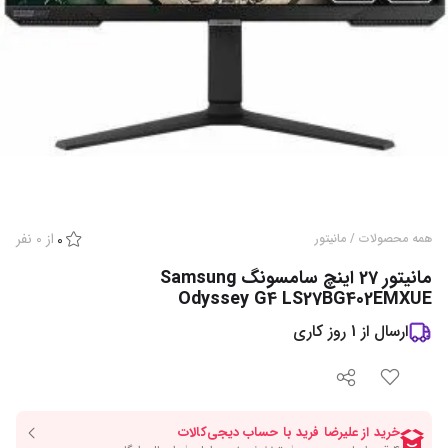
از
0
نفر
همه محصولات
/
مانیتور
0
مانیتور 27 اینچ سامسونگ Samsung
Odyssey G4 LS27BG402EMXUE
ارسال از
1
روز کاری