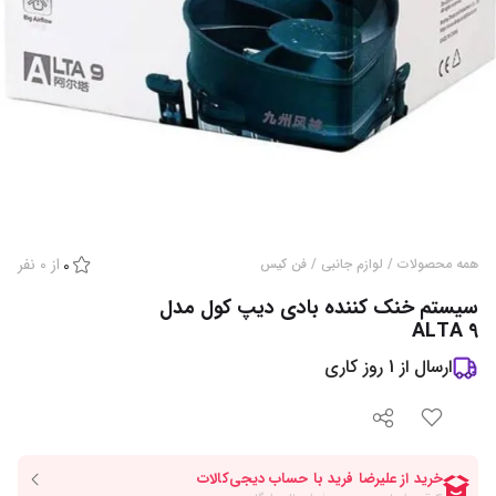
از
0
نفر
همه محصولات
/
لوازم جانبی
/
فن کیس
0
سیستم خنک کننده بادی دیپ کول مدل
ALTA 9
ارسال از
1
روز کاری