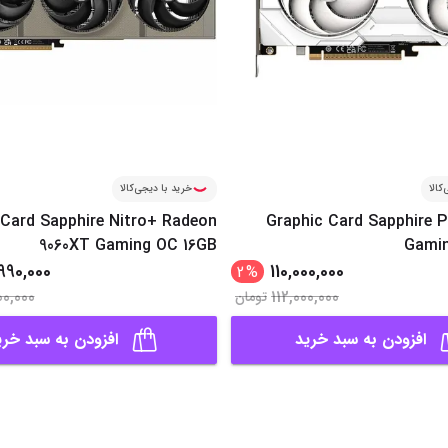
کالا
خرید با دیجی‌کالا
 Card Sapphire Nitro+ Radeon
Graphic Card Sapphire P
9060XT Gaming OC 16GB
Gamin
990,000
110,000,000
2
%
00,000
112,000,000
تومان
افزودن به سبد خرید
افزودن به سبد خری