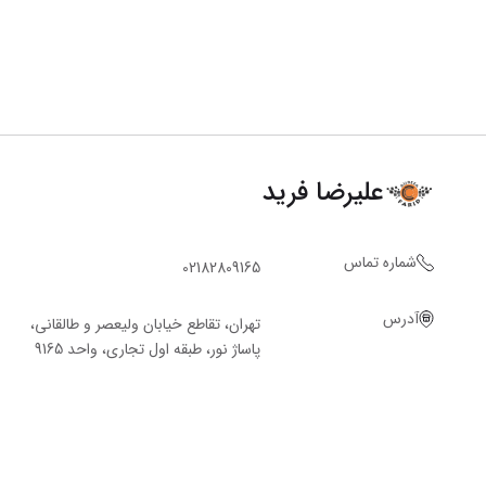
علیرضا فرید
شماره تماس
02182809165
آدرس
تهران، تقاطع خیابان ولیعصر و طالقانی،
پاساژ نور، طبقه اول تجاری، واحد 9165