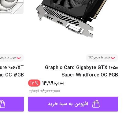
خرید با دیجی‌کالا
خرید با دیجی‌
ure 9060XT
Graphic Card Gigabyte GTX 1650
g OC 16GB
Super Windforce OC 4GB
14,990,000
17
%
18,000,000
تومان
افزودن به سبد خرید