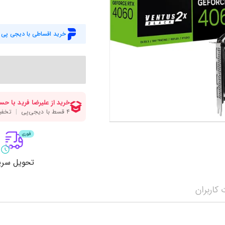
میز گیمینگ
اس
وبکم
کا
خرید اقساطی با دیجی پی
اکسسوری
منب
کول پد
رم
پاوربانک
سی‌
کابل‌ها
ماد
تحویل سری
کاربران