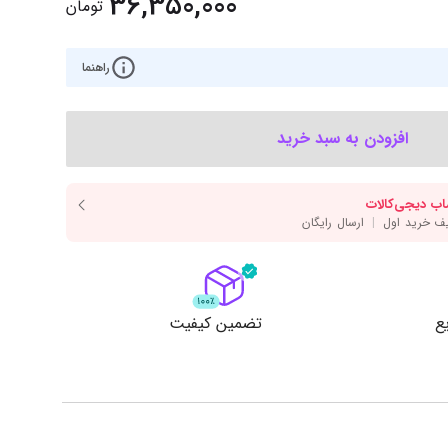
36,350,000
‌اس‌دی
کیبورد
تومان
رت گرافیک
موس
راهنما
ع تغذیه (پاور)
نمایش همه محصولات
افزودن به سبد خرید
پی‌یو
ربرد
ع
تضمین کیفیت