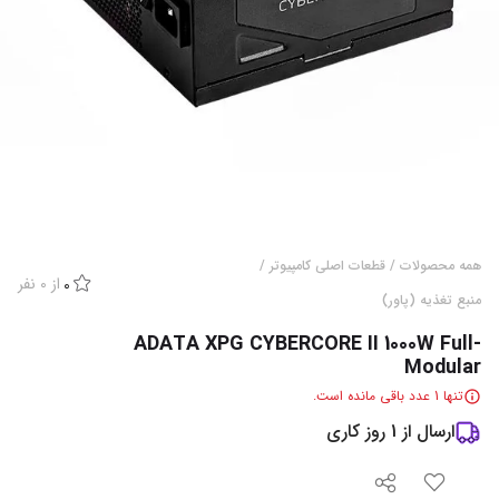
همه محصولات
/
قطعات اصلی کامپیوتر
/
از
0
نفر
0
منبع تغذیه (پاور)
ADATA XPG CYBERCORE II 1000W Full-
Modular
تنها
1
عدد باقی مانده است.
ارسال از
1
روز کاری