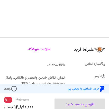
علیرضا فرید
اطلاعات فروشگاه
شماره تماس
02182809165
آدرس
تهران، تقاطع خیابان ولیعصر و طالقانی، پاساژ
نور، طبقه اول تجاری، واحد 9165
خرید اقساطی با دیجی پی
راهنما
14,500,000
%
12
افزودن به سبد خرید
12,890,000
تومان