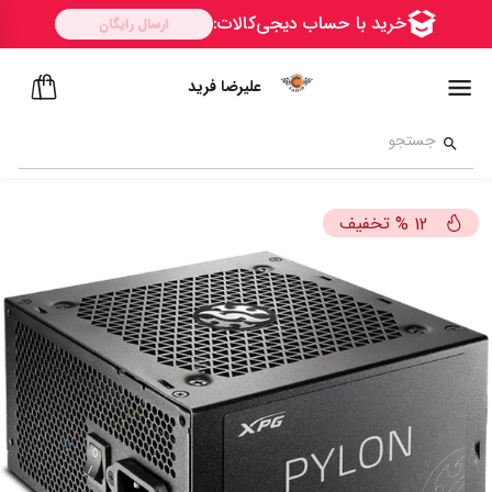
علیرضا فرید
تخفیف
%
12
ســــریع