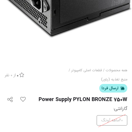
همه محصولات
/
قطعات اصلی کامپیوتر
/
از
0
نفر
0
منبع تغذیه (پاور)
ارسال فردا
Power Supply PYLON BRONZE 750W
گارانتی
:
60ماهه آونگ