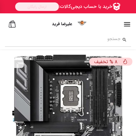
علیرضا فرید
تخفیف
%
8
ســــریع