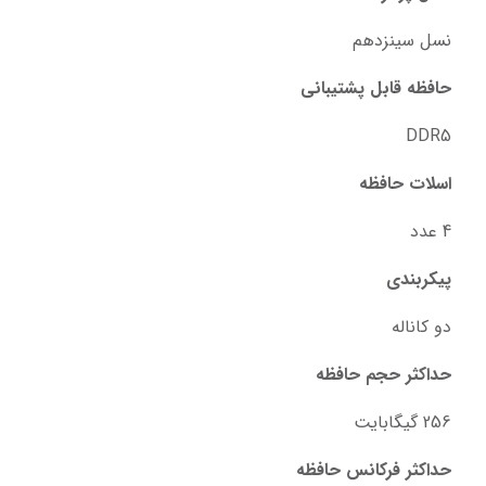
نسل سینزدهم
حافظه قابل پشتیبانی
DDR5
اسلات حافظه
4 عدد
پیکربندی
دو کاناله
حداکثر حجم حافظه
256 گیگابایت
حداکثر فرکانس حافظه