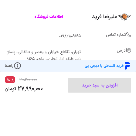
علیرضا فرید
اطلاعات فروشگاه
شماره تماس
02182809165
آدرس
تهران، تقاطع خیابان ولیعصر و طالقانی، پاساژ
نور، طبقه اول تجاری، واحد 9165
خرید اقساطی با دیجی پی
راهنما
30,200,000
%
8
افزودن به سبد خرید
27,990,000
تومان