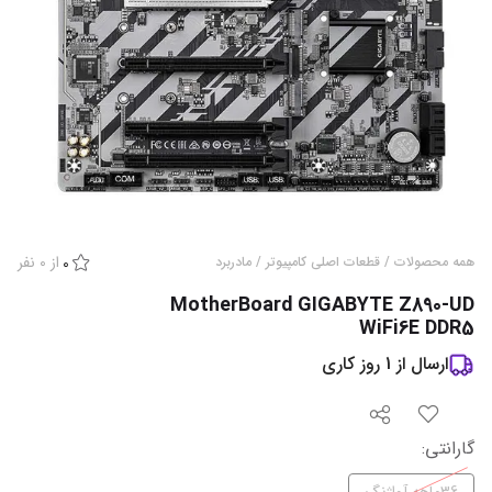
از
0
نفر
همه محصولات
/
قطعات اصلی کامپیوتر
/
مادربرد
0
MotherBoard GIGABYTE Z890-UD
WiFi6E DDR5
ارسال از
1
روز کاری
گارانتی
: