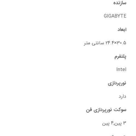
سازنده
GIGABYTE
ابعاد
30.5×24.4 سانتی متر
پلتفرم
Intel
نورپردازی
دارد
سوکت نورپردازی فن
3 پین,4 پین