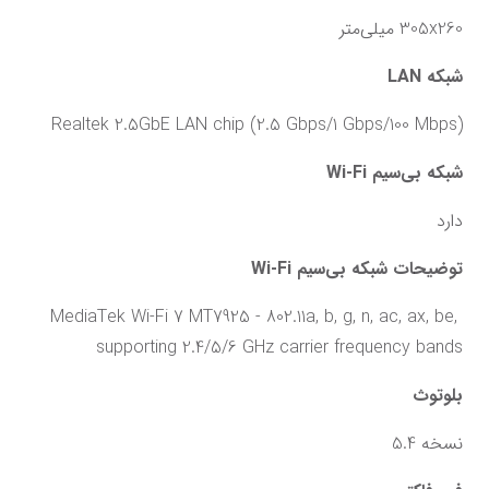
305x260 میلی‌متر
شبکه LAN
Realtek 2.5GbE LAN chip (2.5 Gbps/1 Gbps/100 Mbps)
شبکه بی‌سیم Wi-Fi
دارد
توضیحات شبکه بی‌سیم Wi-Fi
MediaTek Wi-Fi 7 MT7925 - 802.11a, b, g, n, ac, ax, be, 
supporting 2.4/5/6 GHz carrier frequency bands
بلوتوث
نسخه 5.4