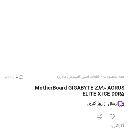
از
0
نفر
همه محصولات
/
قطعات اصلی کامپیوتر
/
مادربرد
0
MotherBoard GIGABYTE Z890 AORUS
ELITE X ICE DDR5
ارسال از
روز کاری
گارانتی
: