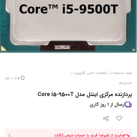
همه محصولات
/
قطعات اصلی کامپیوتر
/
از
0
نفر
0
سی‌پی‌یو
پردازنده مرکزی اینتل مدل Core i5-9500T
ارسال از
1
روز کاری