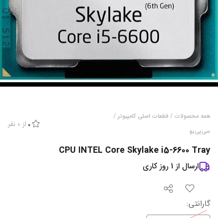
همه محصولات
/
قطعات اصلی کامپیوتر
/
از
0
نفر
0
سی‌پی‌یو
CPU INTEL Core Skylake i5-6600 Tray
ارسال از
1
روز کاری
گارانتی
: