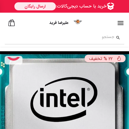
علیرضا فرید
تخفیف
%
22
ســــریع