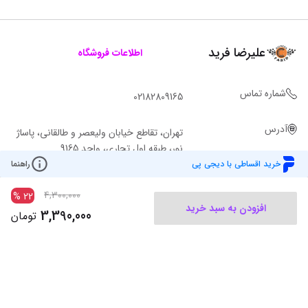
علیرضا فرید
اطلاعات فروشگاه
شماره تماس
02182809165
آدرس
تهران، تقاطع خیابان ولیعصر و طالقانی، پاساژ
نور، طبقه اول تجاری، واحد 9165
خرید اقساطی با دیجی پی
راهنما
4,300,000
%
22
افزودن به سبد خرید
3,390,000
تومان