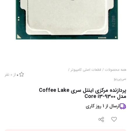
همه محصولات
/
قطعات اصلی کامپیوتر
/
از
0
نفر
0
سی‌پی‌یو
پردازنده مرکزی اینتل سری Coffee Lake
مدل Core i3-9300
ارسال از
1
روز کاری