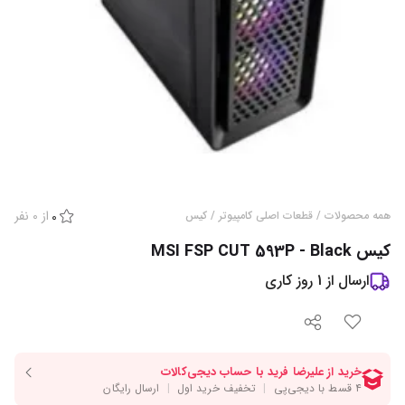
از
0
نفر
همه محصولات
/
قطعات اصلی کامپیوتر
/
کیس
0
کیس MSI FSP CUT 593P - Black
ارسال از
1
روز کاری