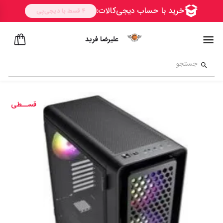
علیرضا فرید
قســطی