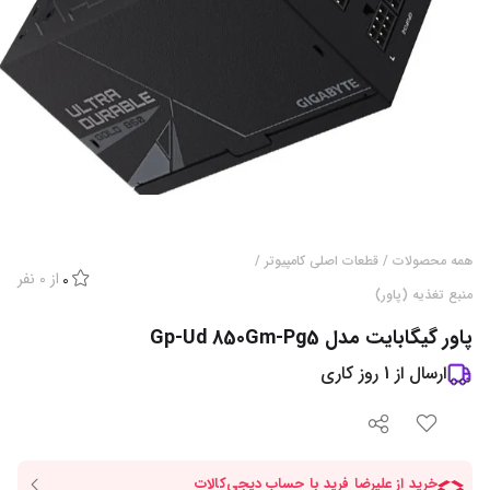
همه محصولات
/
قطعات اصلی کامپیوتر
/
از
0
نفر
0
منبع تغذیه (پاور)
پاور گیگابایت مدل Gp-Ud 850Gm-Pg5
ارسال از
1
روز کاری