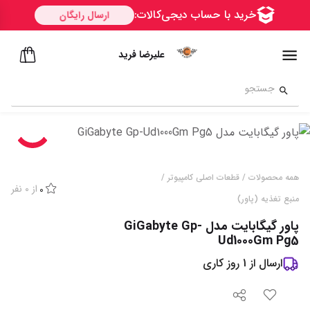
علیرضا فرید
همه محصولات
/
قطعات اصلی کامپیوتر
/
از
0
نفر
0
منبع تغذیه (پاور)
پاور گیگابایت مدل GiGabyte Gp-
Ud1000Gm Pg5
ارسال از
1
روز کاری