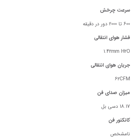
سرعت چرخش
600 تا 2000 دور در دقیقه
فشار هوای انتقالی
1.42mm H2O
جریان هوای انتقالی
62CFM
میزان صدای فن
18.17 دسی بل
کانکتور فن
نامشخص