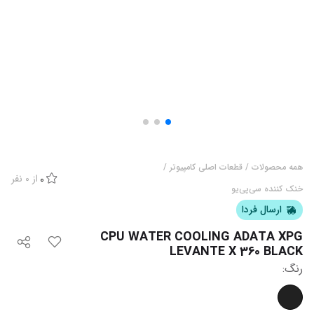
همه محصولات
/
قطعات اصلی کامپیوتر
/
از
0
نفر
0
خنک کننده سی‌پی‌یو
ارسال فردا
CPU WATER COOLING ADATA XPG
LEVANTE X 360 BLACK
رنگ
: