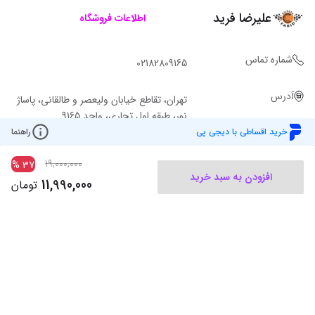
علیرضا فرید
اطلاعات فروشگاه
شماره تماس
02182809165
آدرس
تهران، تقاطع خیابان ولیعصر و طالقانی، پاساژ
نور، طبقه اول تجاری، واحد 9165
خرید اقساطی با دیجی پی
راهنما
19,000,000
%
37
افزودن به سبد خرید
11,990,000
تومان