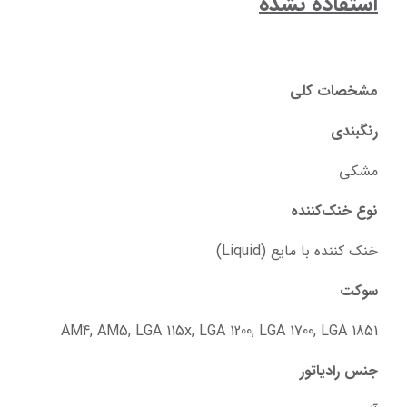
استفاده نشده
مشخصات کلی
رنگبندی
مشکی
نوع خنک‌کننده
خنک کننده با مایع (Liquid)
سوکت
AM4, AM5, LGA 115x, LGA 1200, LGA 1700, LGA 1851
جنس رادیاتور