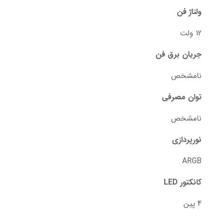
ولتاژ فن
12 ولت
جریان برق فن
نامشخص
توان مصرفی
نامشخص
نورپردازی
ARGB
کانکتور LED
4 پین