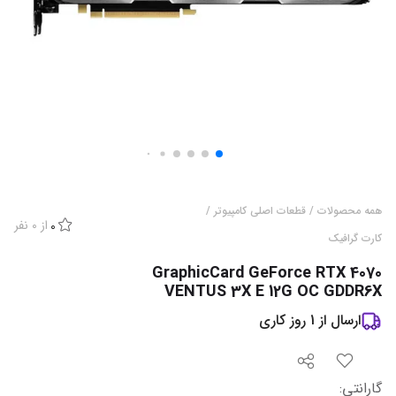
همه محصولات
/
قطعات اصلی کامپیوتر
/
از
0
نفر
0
کارت گرافیک
GraphicCard GeForce RTX 4070
VENTUS 3X E 12G OC GDDR6X
ارسال از
1
روز کاری
گارانتی
: