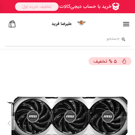
علیرضا فرید
تخفیف
%
5
ســــریع