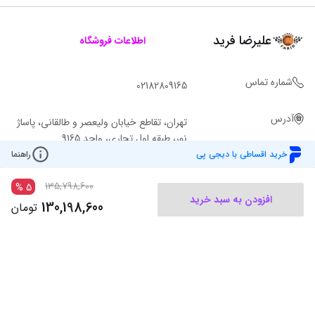
علیرضا فرید
اطلاعات فروشگاه
شماره تماس
02182809165
آدرس
تهران، تقاطع خیابان ولیعصر و طالقانی، پاساژ
نور، طبقه اول تجاری، واحد 9165
خرید اقساطی با دیجی پی
راهنما
135,798,600
%
5
افزودن به سبد خرید
130,198,600
تومان