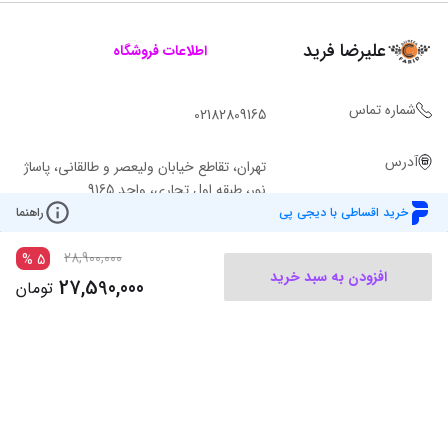
علیرضا فرید
اطلاعات فروشگاه
شماره تماس
02182809165
آدرس
تهران، تقاطع خیابان ولیعصر و طالقانی، پاساژ
نور، طبقه اول تجاری، واحد 9165
خرید اقساطی با دیجی پی
راهنما
28,900,000
%
5
افزودن به سبد خرید
27,590,000
تومان