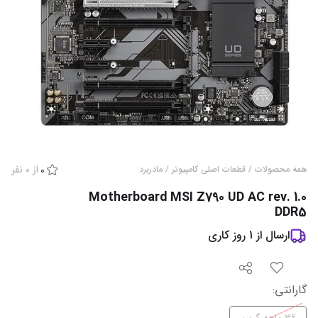
از
0
نفر
همه محصولات
/
قطعات اصلی کامپیوتر
/
مادربرد
0
Motherboard MSI Z790 UD AC rev. 1.0
DDR5
ارسال از
1
روز کاری
گارانتی
: