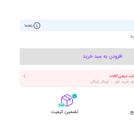
‌اس‌دی
کیبورد
رت گرافیک
موس
ع تغذیه (پاور)
راهنما
نمایش همه محصولات
د
پی‌یو
افزودن به سبد خرید
ربرد
ع
تضمین کیفیت