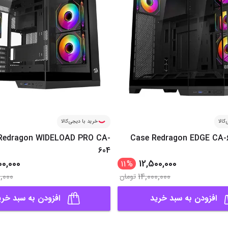
کالا
خرید با دیجی‌کالا
Redragon WIDELOAD PRO CA-
Case Redragon EDGE CA-
604
00,000
12,500,000
11
%
0,000
14,000,000
تومان
افزودن به سبد خرید
افزودن به سبد خری