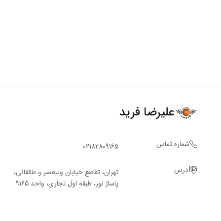
علیرضا فرید
شماره تماس
02182809165
آدرس
تهران، تقاطع خیابان ولیعصر و طالقانی،
پاساژ نور، طبقه اول تجاری، واحد 9165