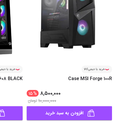
خرید با دیجی‌کالا
خرید با دیجی‌
608 BLACK
Case MSI Forge 100R
8,500,000
15
%
10,000,000
تومان
افزودن به سبد خرید