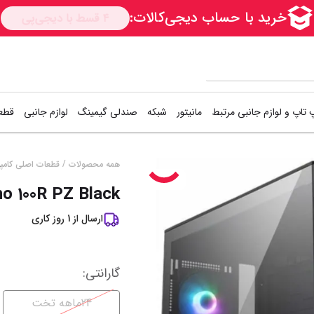
 تاپ و لوازم جانبی مرتبط
مانیتور
شبکه
صندلی گیمینگ
لوازم جانبی
قطعا
کارت شبکه
دسته بازی (گیم
اس
/
همه محصولات
قطعات اصلی کامپی
تخفیف
%
5
o 100R PZ Black
Access Point
کیبورد و موس (
هار
ســــریع
ارسال از
1
روز کاری
مودم / روتر
فن کیس
هار
سوییچ شبکه
کوله پشتی
کی
گارانتی
:
خمیر سیلیکون
خن
نمایش همه محصولات
24ماهه تخت